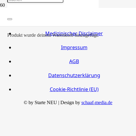
Rezept: Veganer Apfel-Nuss-Kuchen
Medizinischer Disclaimer
Produkt
wurde deinem Warenkorb hinzugefügt.
Impressum
AGB
Datenschutzerklärung
Cookie-Richtlinie (EU)
© by Starte NEU | Design by
schaaf-media.de