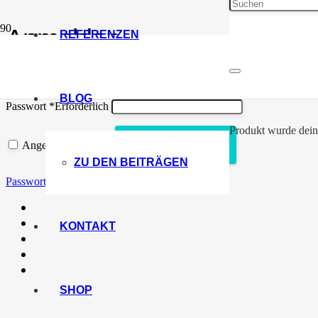
Anmelden
REFERENZEN
Benutzername oder E-Mail-Adresse
*
Erforderlich
BLOG
Passwort
*
Erforderlich
Produkt
wurde dein
ANMELDEN
Angemeldet bleiben
ZU DEN BEITRÄGEN
Passwort vergessen?
KONTAKT
SHOP