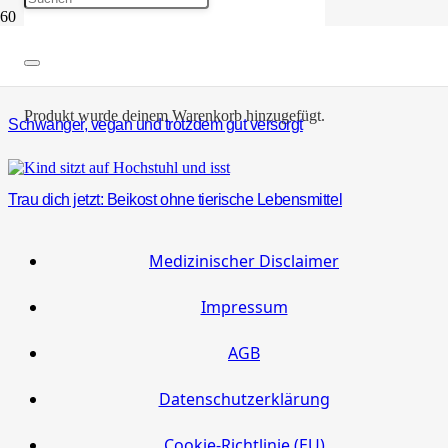
Hirse, komm raus aus der Nische!
Produkt
wurde deinem Warenkorb hinzugefügt.
Schwanger, vegan und trotzdem gut versorgt
Trau dich jetzt: Beikost ohne tierische Lebensmittel
Medizinischer Disclaimer
Impressum
AGB
Datenschutzerklärung
Cookie-Richtlinie (EU)