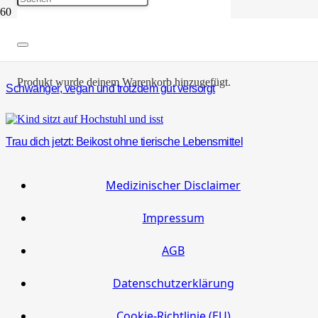
Hirse, komm raus aus der Nische!
Produkt
wurde deinem Warenkorb hinzugefügt.
Schwanger, vegan und trotzdem gut versorgt
Trau dich jetzt: Beikost ohne tierische Lebensmittel
Medizinischer Disclaimer
Impressum
AGB
Datenschutzerklärung
Cookie-Richtlinie (EU)