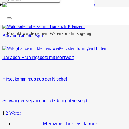
Nachhaltigkeit und Ernährung
Produkt
wurde deinem Warenkorb hinzugefügt.
Bärlauch auf der Spur …
Bärlauch: Frühlingsbote mit Mehrwert
Hirse, komm raus aus der Nische!
Schwanger, vegan und trotzdem gut versorgt
1
2
Weiter
Medizinischer Disclaimer