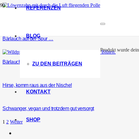
REFERENZEN
Nachhaltigkeit und Ernährung
BLOG
Bärlauch auf der Spur …
Produkt
wurde dein
Bärlauch: Frühlingsbote mit Mehrwert
ZU DEN BEITRÄGEN
Hirse, komm raus aus der Nische!
KONTAKT
Schwanger, vegan und trotzdem gut versorgt
SHOP
1
2
Weiter